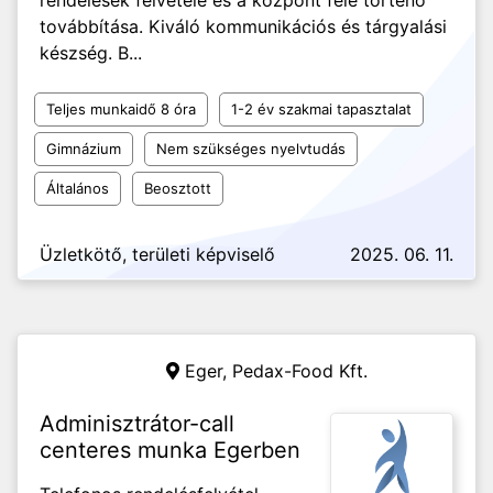
rendelések felvétele és a központ felé történő
továbbítása. Kiváló kommunikációs és tárgyalási
készség. B...
Teljes munkaidő 8 óra
1-2 év szakmai tapasztalat
Gimnázium
Nem szükséges nyelvtudás
Általános
Beosztott
Üzletkötő, területi képviselő
2025. 06. 11.
Eger,
Pedax-Food Kft.
Adminisztrátor-call
centeres munka Egerben