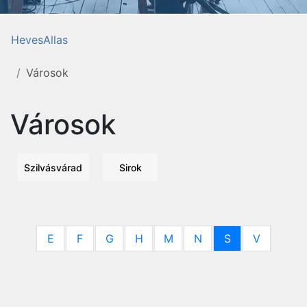
HevesAllas
Városok
Városok
Szilvásvárad
Sirok
E
F
G
H
M
N
S
V