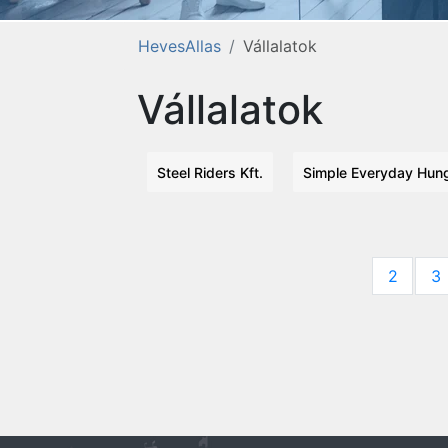
HevesAllas
Vállalatok
Vállalatok
Steel Riders Kft.
Simple Everyday Hung
2
3