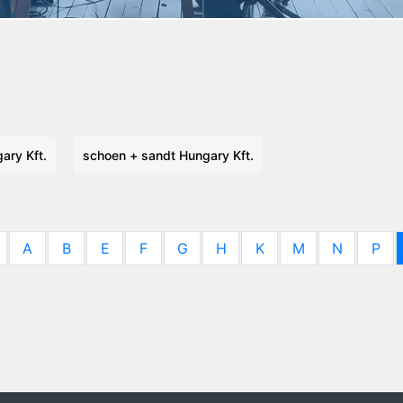
ary Kft.
schoen + sandt Hungary Kft.
A
B
E
F
G
H
K
M
N
P