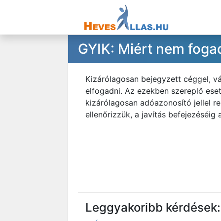
GYIK: Miért nem fogad
Kizárólagosan bejegyzett céggel, v
elfogadni. Az ezekben szereplő eset
kizárólagosan adóazonosító jellel r
ellenőrizzük, a javítás befejezéséig
Leggyakoribb kérdések: