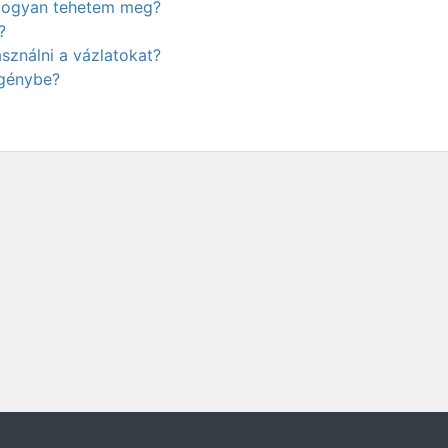
. Hogyan tehetem meg?
?
ználni a vázlatokat?
igénybe?