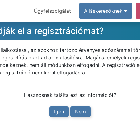
Ügyfélszolgálat
Álláskeresőknek
ják el a regisztrációmat?
állalkozással, az azokhoz tartozó érvényes adószámmal tör
leges elírás okot ad az elutasításra. Magánszemélyek regis
endelkeznek, nem áll módunkban elfogadni. A regisztráció 
 a regisztráció nem kerül elfogadásra.
Hasznosnak találta ezt az információt?
Igen
Nem