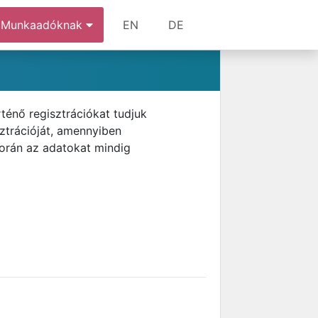
Munkaadóknak
EN
DE
ténő regisztrációkat tudjuk
ztrációját, amennyiben
során az adatokat mindig