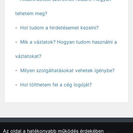
tehetem meg?
Hol tudom a hirdetésemet kezelni?
Mik a vázlatok? Hogyan tudom használni a
vázlatokat?
Milyen szolgáltatásokat vehetek igénybe?
Hol tölthetem fel a cég logóját?
Az oldal a hatékonyabb működés érdekében
"Heves, Heves vármegyei régió állásportálja"