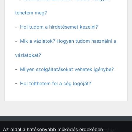
tehetem meg?
Hol tudom a hirdetésemet kezelni?
Mik a vázlatok? Hogyan tudom használni a
vázlatokat?
Milyen szolgáltatásokat vehetek igénybe?
Hol tölthetem fel a cég logóját?
Az oldal a hatékonyabb működés érdekében
"Heves, Heves vármegyei régió állásportálja"