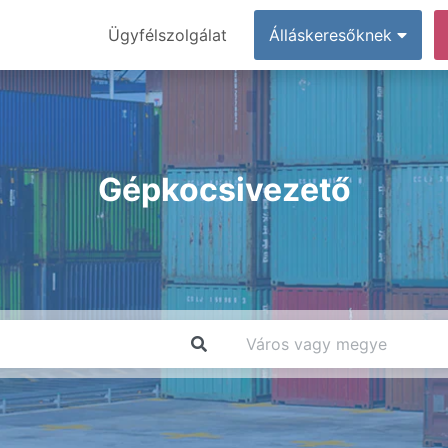
Ügyfélszolgálat
Álláskeresőknek
Gépkocsivezető