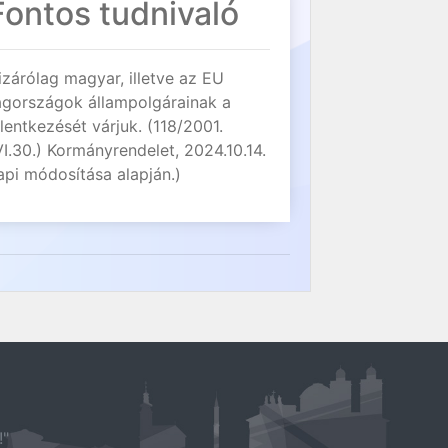
Fontos tudnivaló
izárólag magyar, illetve az EU
agországok állampolgárainak a
elentkezését várjuk. (118/2001.
VI.30.) Kormányrendelet, 2024.10.14.
api módosítása alapján.)
!"