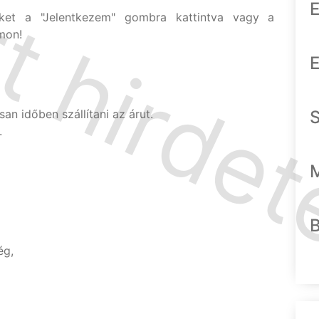
E
nket a "Jelentkezem" gombra kattintva vagy a
mon!
E
an időben szállítani az árut.
.
ég,