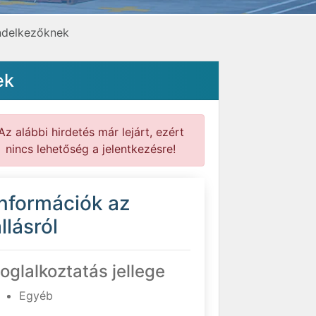
endelkezőknek
ek
Az alábbi hirdetés már lejárt, ezért
nincs lehetőség a jelentkezésre!
Információk az
llásról
oglalkoztatás jellege
Egyéb