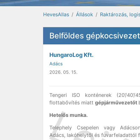
HevesAllas
Állások
Raktározás, logi
Belföldes gépkocsiveze
HungaroLog Kft.
Adács
2026. 05. 15.
Tengeri ISO konténerek (20’/40’/4
flottabővítés miatt
gépjárművezetőt
Hetelős munka.
Telephely Csepelen vagy Adácson
Adács, lakóhelytől és fuvarfeladattól 