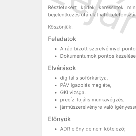
Részletekért kérlek keressetek mi
bejelentkezés után látható telefonszá
Köszönjük!
Feladatok
A rád bízott szerelvénnyel pontos
Dokumentumok pontos kezelése
Elvárások
digitális sofőrkártya,
PÁV igazolás megléte,
GKI vizsga,
precíz, lojális munkavégzés,
járműszerelvényre való igényess
Előnyök
ADR előny de nem kötelező;