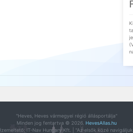
K
t
j
(
n
"Heves, Heves vármegyei régió állásportálja"
Minden jog fentartva © 2026.
HevesAllas.hu
zemeltető: IT-Nav Hungary Kft. | "Az elsők közé navigáljuk