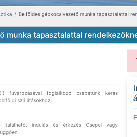
sztika
Belföldes gépkocsivezető munka tapasztalattal r
tő munka tapasztalattal rendelkezőkn
5′) fuvarozásával foglalkozó csapatunk keres
á
belföldi szállításokhoz!
F
 található, indulás és érkezés Csepel vagy
függően!