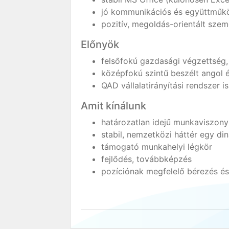
jó kommunikációs és együttműk
pozitív, megoldás-orientált szem
Előnyök
felsőfokú gazdasági végzettség,
középfokú szintű beszélt angol é
QAD vállalatirányítási rendszer i
Amit kínálunk
határozatlan idejű munkaviszony
stabil, nemzetközi háttér egy d
támogató munkahelyi légkör
fejlődés, továbbképzés
pozíciónak megfelelő bérezés és