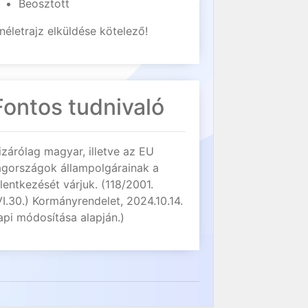
Beosztott
néletrajz elküldése kötelező!
Fontos tudnivaló
izárólag magyar, illetve az EU
agországok állampolgárainak a
elentkezését várjuk. (118/2001.
VI.30.) Kormányrendelet, 2024.10.14.
api módosítása alapján.)