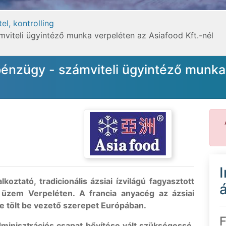
el, kontrolling
iteli ügyintéző munka verpeléten az Asiafood Kft.-nél
énzügy - számviteli ügyintéző munka
oztató, tradicionális ázsiai ízvilágú fagyasztott
á
zó üzem Verpeléten. A francia anyacég az ázsiai
 tölt be vezető szerepet Európában.
F
dminisztrációs csapat bővítése vált szükségessé,