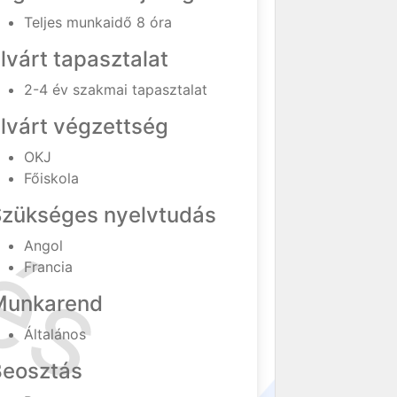
Teljes munkaidő 8 óra
lvárt tapasztalat
2-4 év szakmai tapasztalat
lvárt végzettség
OKJ
Főiskola
Szükséges nyelvtudás
Angol
Francia
Munkarend
Általános
Beosztás