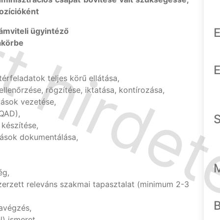
pozícióként
E
mviteli ügyintéző
akörbe
E
érfeladatok teljes körű ellátása,
ellenőrzése, rögzítése, iktatása, kontírozása,
tások vezetése,
(QAD),
 készítése,
gások dokumentálása,
ég,
szerzett releváns szakmai tapasztalat (minimum 2-3
avégzés,
l) ismeret,