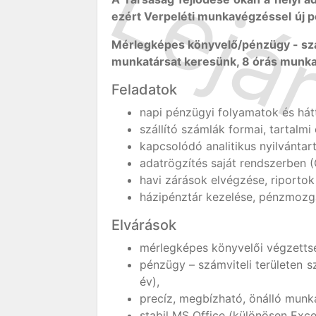
ezért Verpeléti munkavégzéssel
új 
Mérlegképes könyvelő/pénzügy - szá
munkatársat keresünk, 8 órás munk
Feladatok
napi pénzügyi folyamatok és hátt
szállító számlák formai, tartalmi 
kapcsolódó analitikus nyilvántar
adatrögzítés saját rendszerben 
havi zárások elvégzése, riportok
házipénztár kezelése, pénzmoz
Elvárások
mérlegképes könyvelői végzetts
pénzügy – számviteli területen 
év),
precíz, megbízható, önálló munk
stabil MS Office (különösen Exce