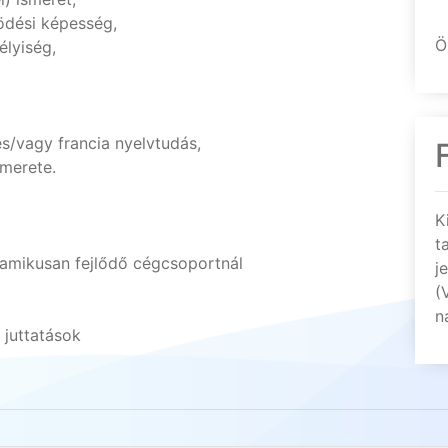
ödési képesség,
Ö
élyiség,
s/vagy francia nyelvtudás,
smerete.
K
t
inamikusan fejlődő cégcsoportnál
j
(
n
 juttatások