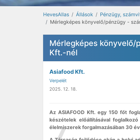
HevesAllas
Állások
Pénzügy, számvit
Mérlegképes könyvelő/pénzügy - számv
Mérlegképes könyvelő/p
Kft.-nél
Asiafood Kft.
Verpelét
2025. 12. 18.
Az ASIAFOOD Kft. egy 150 főt foglalk
készételek előállításával foglalko
élelmiszerek forgalmazásában 30 éve
A Társaság fejlődése okán a helyi a