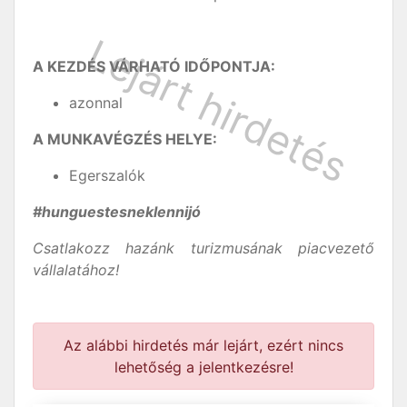
A KEZDÉS VÁRHATÓ IDŐPONTJA:
azonnal
A MUNKAVÉGZÉS HELYE:
Egerszalók
#hunguestesneklennijó
Csatlakozz hazánk turizmusának piacvezető
vállalatához!
Az alábbi hirdetés már lejárt, ezért nincs
lehetőség a jelentkezésre!