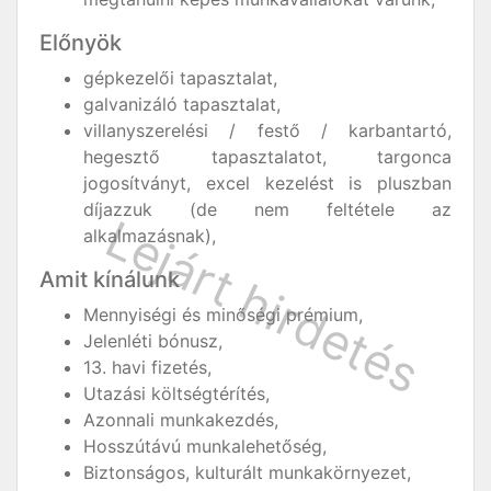
Előnyök
gépkezelői tapasztalat,
galvanizáló tapasztalat,
villanyszerelési / festő / karbantartó,
hegesztő tapasztalatot, targonca
jogosítványt, excel kezelést is pluszban
díjazzuk (de nem feltétele az
alkalmazásnak),
Amit kínálunk
Mennyiségi és minőségi prémium,
Jelenléti bónusz,
13. havi fizetés,
Utazási költségtérítés,
Azonnali munkakezdés,
Hosszútávú munkalehetőség,
Biztonságos, kulturált munkakörnyezet,