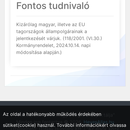
Fontos tudnivaló
Kizárólag magyar, illetve az EU
tagországok állampolgárainak a
jelentkezését várjuk. (118/2001. (VI.30.)
Kormányrendelet, 2024.10.14. napi
módosítása alapján.)
Az oldal a hatékonyabb működés érdekében
"Heves, Heves vármegyei régió állásportálja"
Minden jog fentartva © 2026.
HevesAllas.hu
sütiket(cookie) használ. További információkért olvassa
Üzemeltető: IT-Nav Hungary Kft. | "Az elsők közé