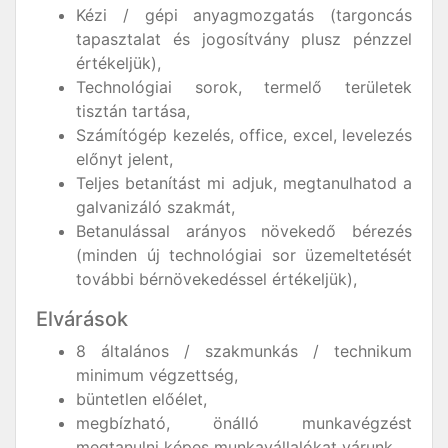
Kézi / gépi anyagmozgatás (targoncás
tapasztalat és jogosítvány plusz pénzzel
értékeljük),
Technológiai sorok, termelő területek
tisztán tartása,
Számítógép kezelés, office, excel, levelezés
előnyt jelent,
Teljes betanítást mi adjuk, megtanulhatod a
galvanizáló szakmát,
Betanulással arányos növekedő bérezés
(minden új technológiai sor üzemeltetését
további bérnövekedéssel értékeljük),
Elvárások
8 általános / szakmunkás / technikum
minimum végzettség,
büntetlen előélet,
megbízható, önálló munkavégzést
megtanulni képes munkavállalókat várunk,