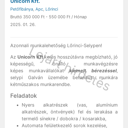
Unicorn Kft.
Petőfibánya
,
Apc
,
Lőrinci
Bruttó
350 000 Ft
-
550 000 Ft
/ Hónap
2025. 01. 26.
Azonnali munkalehetőség Lőrinci-Selypen!
Az
Unicorn Kft
keres hosszútávra megbízható, jó
képességű, önálló munkavégzésre
képes munkavállalókat
kiemelt bérezéssel
,
selypi Galván üzemébe betanított munkára
kétműszakos munkarendbe.
Feladatok
Nyers alkatrészek (vas, alumínium
alkatrészek, öntvények) fel és lerakása a
termelő sínekre / dobokra / kosarakba,
Automata felületkezelő sorok kezelése,