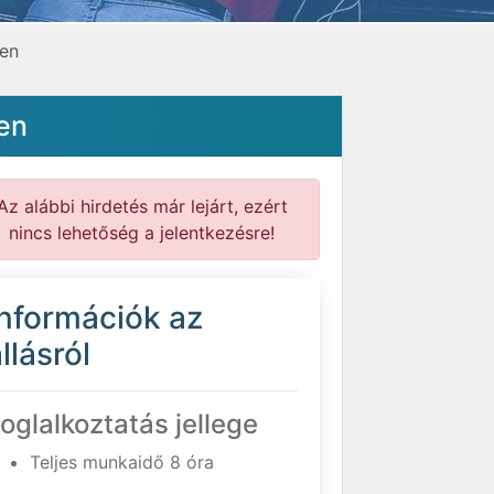
yen
en
Az alábbi hirdetés már lejárt, ezért
nincs lehetőség a jelentkezésre!
Információk az
llásról
oglalkoztatás jellege
Teljes munkaidő 8 óra