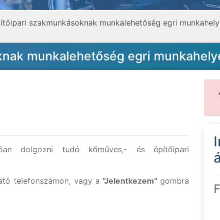
ítőipari szakmunkásoknak munkalehetőség egri munkahel
knak munkalehetőség egri munkahely
lóan dolgozni tudó kőműves,- és építőipari
á
ható telefonszámon, vagy a
"Jelentkezem"
gombra
F