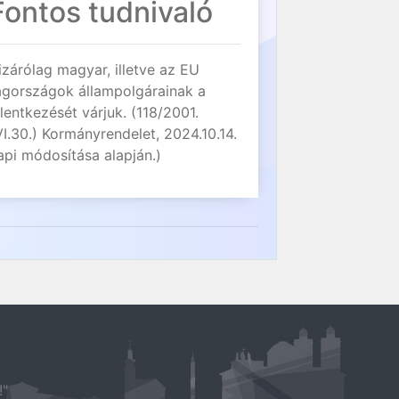
Fontos tudnivaló
izárólag magyar, illetve az EU
agországok állampolgárainak a
elentkezését várjuk. (118/2001.
VI.30.) Kormányrendelet, 2024.10.14.
api módosítása alapján.)
!"