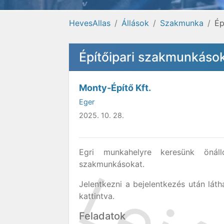
HevesAllas
Állások
Szakmunka
Ép
Építőipari szakmunkáso
Monty-Építő Kft.
Eger
2025. 10. 28.
Egri munkahelyre keresünk önál
szakmunkásokat.
Jelentkezni a bejelentkezés után lát
kattintva.
Feladatok