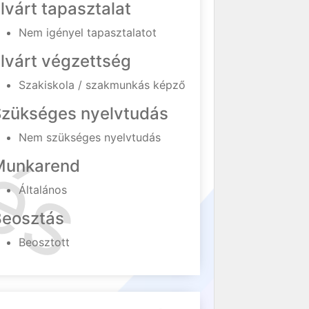
lvárt tapasztalat
Nem igényel tapasztalatot
lvárt végzettség
Szakiskola / szakmunkás képző
Szükséges nyelvtudás
Nem szükséges nyelvtudás
Munkarend
Általános
Beosztás
Beosztott