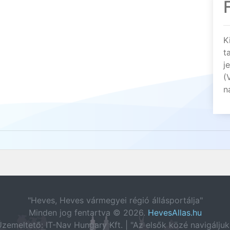
K
t
j
(
n
"Heves, Heves vármegyei régió állásportálja"
Minden jog fentartva © 2026.
HevesAllas.hu
zemeltető: IT-Nav Hungary Kft. | "Az elsők közé navigáljuk