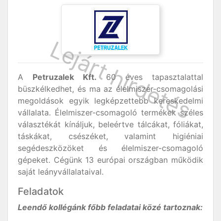
A
Petruzalek Kft.
60 éves tapasztalattal
büszkélkedhet, és ma az élelmiszer-csomagolási
megoldások egyik legképzettebb kereskedelmi
vállalata. Élelmiszer-csomagoló termékek széles
választékát kínáljuk, beleértve tálcákat, fóliákat,
táskákat, csészéket, valamint higiéniai
segédeszközöket és élelmiszer-csomagoló
gépeket. Cégünk 13 európai országban működik
saját leányvállalataival.
Feladatok
Leendő kollégánk főbb feladatai közé tartoznak: