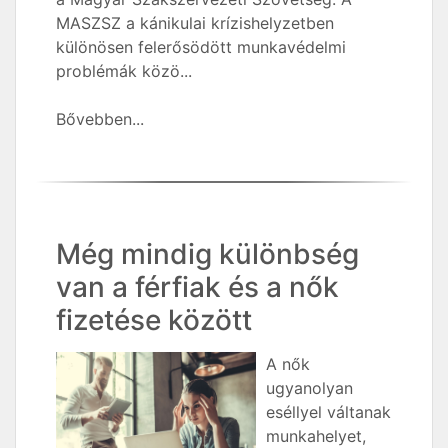
MASZSZ a kánikulai krízishelyzetben
különösen felerősödött munkavédelmi
problémák közö...
Bővebben...
Még mindig különbség
van a férfiak és a nők
fizetése között
A nők
ugyanolyan
eséllyel váltanak
munkahelyet,