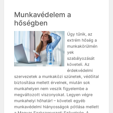
Munkavédelem a
hőségben
Úgy tűnik, az
extrém hőség a
munkakörülmén
yek
szabályozását
követeli. Az
érdekvédelmi
szervezetek a munkaközi szünetek, védőital
biztosítása mellett érvelnek, miután sok
munkahelyen nem veszik figyelembe a
megváltozott viszonyokat. Legyen végre
munkahelyi hőhatár! – követeli egyéb
munkavédelmi hiányosságok pótlása mellett
a Magyar Szakszervezeti Szövetség. A