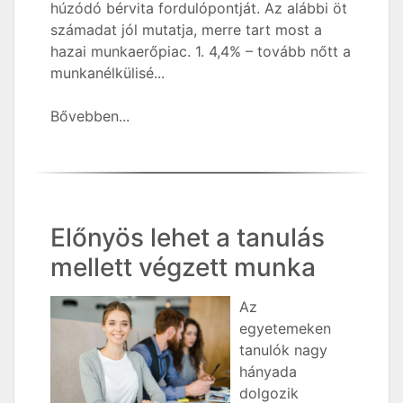
húzódó bérvita fordulópontját. Az alábbi öt
számadat jól mutatja, merre tart most a
hazai munkaerőpiac. 1. 4,4% – tovább nőtt a
munkanélkülisé...
Bővebben...
Előnyös lehet a tanulás
mellett végzett munka
Az
egyetemeken
tanulók nagy
hányada
dolgozik