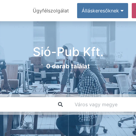
Ügyfélszolgálat
Álláskeresőknek
Sió-Pub Kft.
0 darab találat