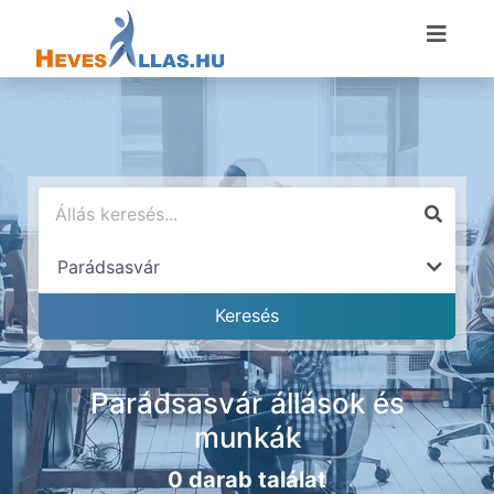
Parádsasvár állások és
munkák
0 darab találat