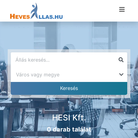
HESI Kft.
0 darab találat